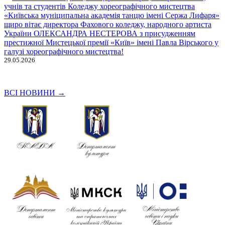
співробітників, учнів та студентів Коледжу
хореографічного мистецтва «Київська муніципальна
академія танцю імені Сержа Лифаря» щиро вітає директора
Фахового коледжу, народного артиста України ОЛЕКСАНДРА
НЕСТЕРОВА з присудженням престижної Мистецької премії
«Київ» імені Павла Вірського у галузі хореографічного
мистецтва!
29.05.2026
ВСІ НОВИНИ →