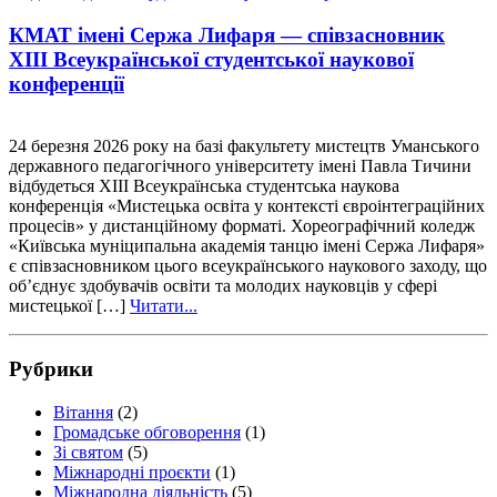
КМАТ імені Сержа Лифаря — співзасновник
ХІІІ Всеукраїнської студентської наукової
конференції
24 березня 2026 року на базі факультету мистецтв Уманського
державного педагогічного університету імені Павла Тичини
відбудеться ХІІІ Всеукраїнська студентська наукова
конференція «Мистецька освіта у контексті євроінтеграційних
процесів» у дистанційному форматі. Хореографічний коледж
«Київська муніципальна академія танцю імені Сержа Лифаря»
є співзасновником цього всеукраїнського наукового заходу, що
об’єднує здобувачів освіти та молодих науковців у сфері
мистецької […]
Читати...
Рубрики
Вітання
(2)
Громадське обговорення
(1)
Зі святом
(5)
Міжнародні проєкти
(1)
Міжнародна діяльність
(5)