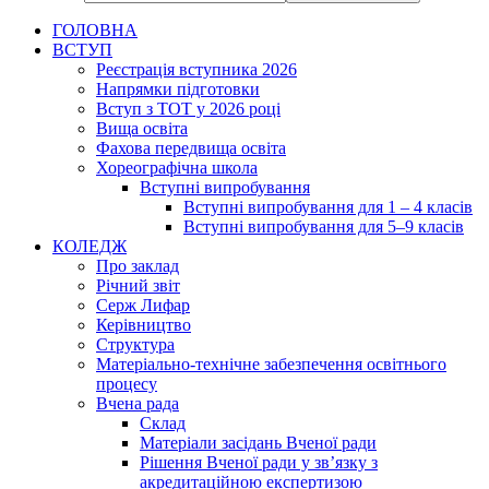
ГОЛОВНА
ВСТУП
Реєстрація вступника 2026
Напрямки підготовки
Вступ з ТОТ у 2026 році
Вища освіта
Фахова передвища освіта
Хореографічна школа
Вступні випробування
Вступні випробування для 1 – 4 класів
Вступні випробування для 5–9 класів
КОЛЕДЖ
Про заклад
Річний звіт
Серж Лифар
Керівництво
Структура
Матеріально-технічне забезпечення освітнього
процесу
Вчена рада
Cклад
Матеріали засідань Вченої ради
Рішення Вченої ради у зв’язку з
акредитаційною експертизою