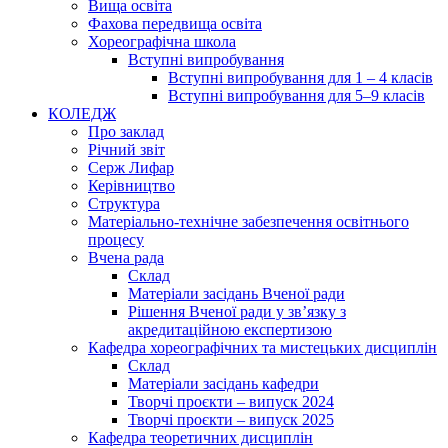
Вища освіта
Фахова передвища освіта
Хореографічна школа
Вступні випробування
Вступні випробування для 1 – 4 класів
Вступні випробування для 5–9 класів
КОЛЕДЖ
Про заклад
Річний звіт
Серж Лифар
Керівництво
Структура
Матеріально-технічне забезпечення освітнього
процесу
Вчена рада
Cклад
Матеріали засідань Вченої ради
Рішення Вченої ради у зв’язку з
акредитаційною експертизою
Кафедра хореографічних та мистецьких дисциплін
Склад
Матеріали засідань кафедри
Творчі проєкти – випуск 2024
Творчі проєкти – випуск 2025
Кафедра теоретичних дисциплін