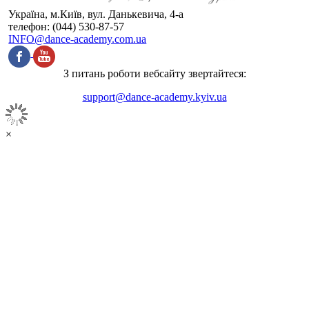
Україна, м.Київ, вул. Данькевича, 4-а
телефон: (044) 530-87-57
INFO@dance-academy.com.ua
З питань роботи вебсайту звертайтеся:
support@dance-academy.kyiv.ua
×