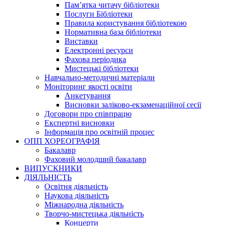
Пам’ятка читачу бібліотеки
Послуги Бібліотеки
Правила користування бібліотекою
Нормативна база бібліотеки
Виставки
Електронні ресурси
Фахова періодика
Мистецькі бібліотеки
Навчально-методичні матеріали
Моніторинг якості освіти
Анкетування
Висновки заліково-екзаменаційної сесії
Договори про співпрацю
Експертні висновки
Інформація про освітній процес
ОПП ХОРЕОГРАФІЯ
Бакалавр
Фаховий молодший бакалавр
ВИПУСКНИКИ
ДІЯЛЬНІСТЬ
Освітня діяльність
Наукова діяльність
Міжнародна діяльність
Творчо-мистецька діяльність
Концерти