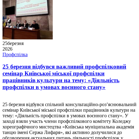
25
березня
2026
Профспілка
25 березня відбувся важливий профспілковий
семінар Київської міської профспілки
працівників культури на тему: «Діяльність
профспілки в умовах воєнного стану»
25 березня відбувся спільний консультаційно-роз’яснювальний
семінар Київської міської профспілки працівників культури на
тему: «Діяльність профспілки в умовах воєнного стану». У
заході взяли участь члени профспілкового комітету Коледжу
хореографічного мистецтва «Київська муніципальна академія
танцю імені Сержа Лифаря», які активно долучилися до
обговорення актуальних питань діяльності профспілок у