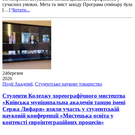
сучасних умовах. Мета та зміст заходу Програма семінару була
[…]
Читати...
24
березня
2026
Події Академії
,
Студентське наукове товариство
Студенти Коледжу хореографічного мистецтва
«Київська муніципальна академія танцю імені
Сержа Лифаря» взяли участь у студентській
науковій конференції «Мистецька освіта у
контексті євроінтеграційних процесів»