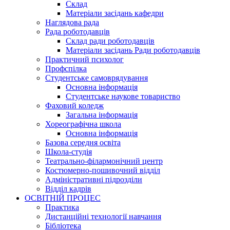
Склад
Матеріали засідань кафедри
Наглядова рада
Рада роботодавців
Склад ради роботодавців
Матеріали засідань Ради роботодавців
Практичний психолог
Профспілка
Студентське самоврядування
Основна інформація
Студентське наукове товариство
Фаховий коледж
Загальна інформація
Хореографічна школа
Основна інформація
Базова середня освіта
Школа-студія
Театрально-філармонічний центр
Костюмерно-пошивочний відділ
Адміністративні підрозділи
Відділ кадрів
ОСВІТНІЙ ПРОЦЕС
Практика
Дистанційні технології навчання
Бібліотека