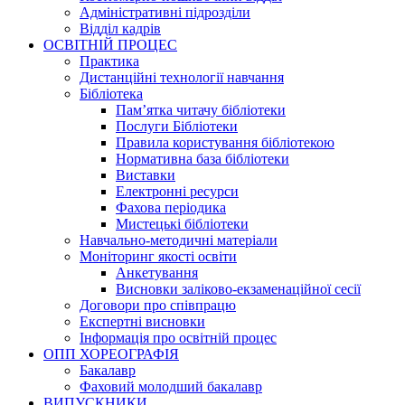
Адміністративні підрозділи
Відділ кадрів
ОСВІТНІЙ ПРОЦЕС
Практика
Дистанційні технології навчання
Бібліотека
Пам’ятка читачу бібліотеки
Послуги Бібліотеки
Правила користування бібліотекою
Нормативна база бібліотеки
Виставки
Електронні ресурси
Фахова періодика
Мистецькі бібліотеки
Навчально-методичні матеріали
Моніторинг якості освіти
Анкетування
Висновки заліково-екзаменаційної сесії
Договори про співпрацю
Експертні висновки
Інформація про освітній процес
ОПП ХОРЕОГРАФІЯ
Бакалавр
Фаховий молодший бакалавр
ВИПУСКНИКИ