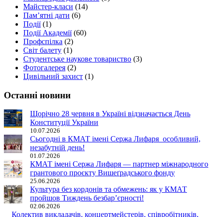
Майстер-класи
(14)
Пам’ятні дати
(6)
Події
(1)
Події Академії
(60)
Профспілка
(2)
Світ балету
(1)
Студентське наукове товариство
(3)
Фотогалерея
(2)
Цивільний захист
(1)
Останні новини
Щорічно 28 червня в Україні відзначається День
Конституції України
10.07.2026
Сьогодні в КМАТ імені Сержа Лифаря особливий,
незабутній день!
01.07.2026
КМАТ імені Сержа Лифаря — партнер міжнародного
грантового проєкту Вишеґрадського фонду
25.06.2026
Культура без кордонів та обмежень: як у КМАТ
пройшов Тиждень безбар’єрності!
02.06.2026
Колектив викладачів, концертмейстерів,