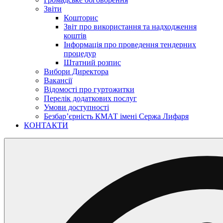
Звіти
Кошторис
Звіт про використання та надходження
коштів
Інформація про проведення тендерних
процедур
Штатний розпис
Вибори Директора
Вакансії
Відомості про гуртожитки
Перелік додаткових послуг
Умови доступності
Безбар’єрність КМАТ імені Сержа Лифаря
КОНТАКТИ