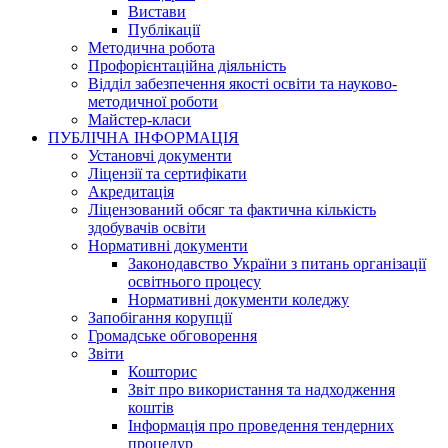
Вистави
Публікації
Методична робота
Профорієнтаційна діяльність
Відділ забезпечення якості освіти та науково-
методичної роботи
Майстер-класи
ПУБЛІЧНА ІНФОРМАЦІЯ
Установчі документи
Ліцензії та сертифікати
Акредитація
Ліцензований обсяг та фактична кількість
здобувачів освіти
Нормативні документи
Законодавство України з питань організації
освітнього процесу
Нормативні документи коледжу
Запобігання корупції
Громадське обговорення
Звіти
Кошторис
Звіт про використання та надходження
коштів
Інформація про проведення тендерних
процедур