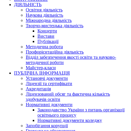
ДІЯЛЬНІСТЬ
Освітня діяльність
Наукова діяльність
Міжнародна діяльність
Творчо-мистецька діяльність
Концерти
Вистави
Публікації
Методична робота
Профорієнтаційна діяльність
Відділ забезпечення якості освіти та науково-
методичної роботи
Майстер-класи
ПУБЛІЧНА ІНФОРМАЦІЯ
Установчі документи
Ліцензії та сертифікати
Акредитація
Ліцензований обсяг та фактична кількість
здобувачів освіти
Нормативні документи
Законодавство України з питань організації
освітнього процесу
Нормативні документи коледжу
Запобігання корупції
Громадське обговорення