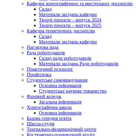
Кафедра хореографічних та мистецьких дисциплін
Склад
Матеріали засідань кафедри
Творчі проєкти – випуск 2024
Творчі проєкти – випуск 2025
Кафедра теоретичних дисциплін
Склад
Матеріали засідань кафедри
Наглядова рада
Рада роботодавців
Склад ради роботодавців
Матеріали засідань Ради роботодавців
Практичний психолог
Профспілка
Студентське самоврядування
Основна інформація
Студентське наукове товариство
Фаховий коледж
Загальна інформація
Хореографічна школа
Основна інформація
Базова середня освіта
Школа-студія
Театрально-філармонічний центр
Костюмерно-пошивочний відділ