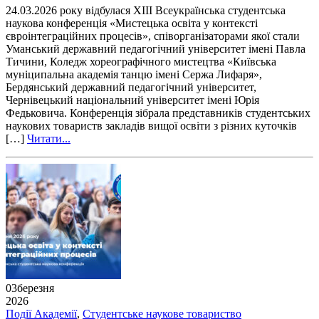
24.03.2026 року відбулася ХІІІ Всеукраїнська студентська
наукова конференція «Мистецька освіта у контексті
євроінтеграційних процесів», співорганізаторами якої стали
Уманський державний педагогічний університет імені Павла
Тичини, Коледж хореографічного мистецтва «Київська
муніципальна академія танцю імені Сержа Лифаря»,
Бердянський державний педагогічний університет,
Чернівецький національний університет імені Юрія
Федьковича. Конференція зібрала представників студентських
наукових товариств закладів вищої освіти з різних куточків
[…]
Читати...
03
березня
2026
Події Академії
,
Студентське наукове товариство