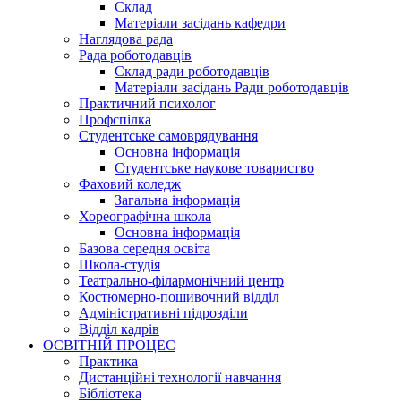
Склад
Матеріали засідань кафедри
Наглядова рада
Рада роботодавців
Склад ради роботодавців
Матеріали засідань Ради роботодавців
Практичний психолог
Профспілка
Студентське самоврядування
Основна інформація
Студентське наукове товариство
Фаховий коледж
Загальна інформація
Хореографічна школа
Основна інформація
Базова середня освіта
Школа-студія
Театрально-філармонічний центр
Костюмерно-пошивочний відділ
Адміністративні підрозділи
Відділ кадрів
ОСВІТНІЙ ПРОЦЕС
Практика
Дистанційні технології навчання
Бібліотека