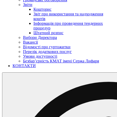
Звіти
Кошторис
Звіт про використання та надходження
коштів
Інформація про проведення тендерних
процедур
Штатний розпис
Вибори Директора
Вакансії
Відомості про гуртожитки
Перелік додаткових послуг
Умови доступності
Безбар’єрність КМАТ імені Сержа Лифаря
КОНТАКТИ