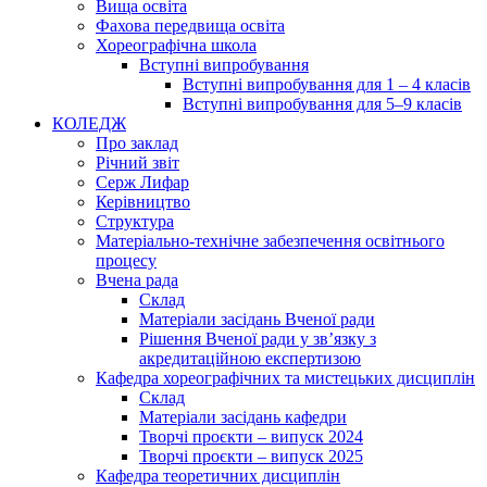
Вища освіта
Фахова передвища освіта
Хореографічна школа
Вступні випробування
Вступні випробування для 1 – 4 класів
Вступні випробування для 5–9 класів
КОЛЕДЖ
Про заклад
Річний звіт
Серж Лифар
Керівництво
Структура
Матеріально-технічне забезпечення освітнього
процесу
Вчена рада
Cклад
Матеріали засідань Вченої ради
Рішення Вченої ради у зв’язку з
акредитаційною експертизою
Кафедра хореографічних та мистецьких дисциплін
Склад
Матеріали засідань кафедри
Творчі проєкти – випуск 2024
Творчі проєкти – випуск 2025
Кафедра теоретичних дисциплін