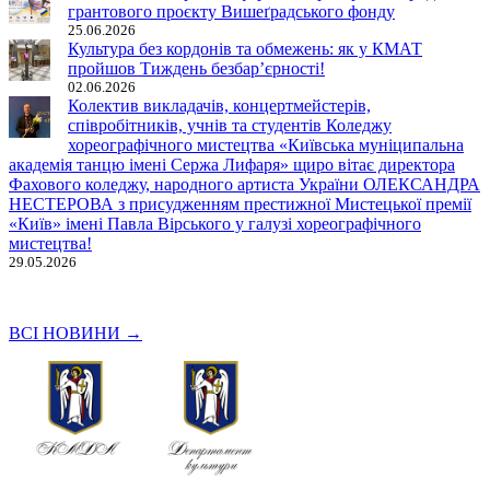
грантового проєкту Вишеґрадського фонду
25.06.2026
Культура без кордонів та обмежень: як у КМАТ
пройшов Тиждень безбар’єрності!
02.06.2026
Колектив викладачів, концертмейстерів,
співробітників, учнів та студентів Коледжу
хореографічного мистецтва «Київська муніципальна
академія танцю імені Сержа Лифаря» щиро вітає директора
Фахового коледжу, народного артиста України ОЛЕКСАНДРА
НЕСТЕРОВА з присудженням престижної Мистецької премії
«Київ» імені Павла Вірського у галузі хореографічного
мистецтва!
29.05.2026
ВСІ НОВИНИ →