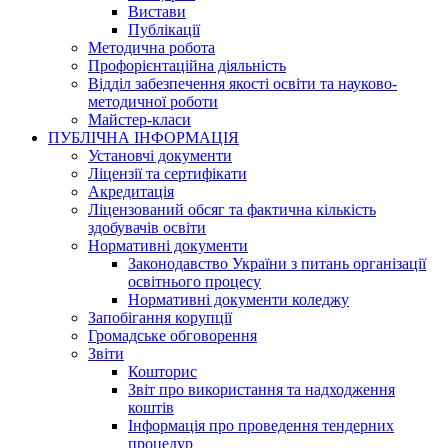
Вистави
Публікації
Методична робота
Профорієнтаційна діяльність
Відділ забезпечення якості освіти та науково-
методичної роботи
Майстер-класи
ПУБЛІЧНА ІНФОРМАЦІЯ
Установчі документи
Ліцензії та сертифікати
Акредитація
Ліцензований обсяг та фактична кількість
здобувачів освіти
Нормативні документи
Законодавство України з питань організації
освітнього процесу
Нормативні документи коледжу
Запобігання корупції
Громадське обговорення
Звіти
Кошторис
Звіт про використання та надходження
коштів
Інформація про проведення тендерних
процедур