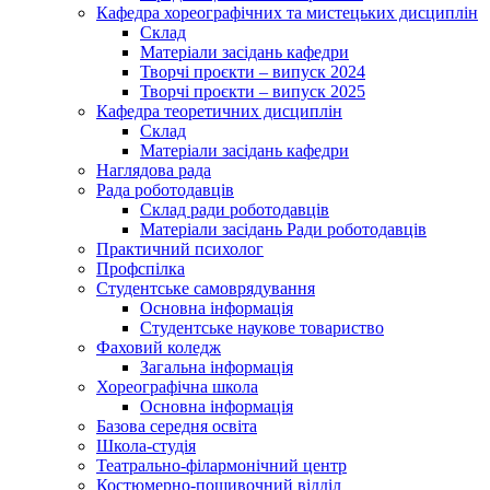
Кафедра хореографічних та мистецьких дисциплін
Склад
Матеріали засідань кафедри
Творчі проєкти – випуск 2024
Творчі проєкти – випуск 2025
Кафедра теоретичних дисциплін
Склад
Матеріали засідань кафедри
Наглядова рада
Рада роботодавців
Склад ради роботодавців
Матеріали засідань Ради роботодавців
Практичний психолог
Профспілка
Студентське самоврядування
Основна інформація
Студентське наукове товариство
Фаховий коледж
Загальна інформація
Хореографічна школа
Основна інформація
Базова середня освіта
Школа-студія
Театрально-філармонічний центр
Костюмерно-пошивочний відділ