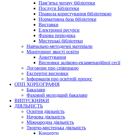
Пам’ятка читачу бібліотеки
Послуги Бібліотеки
Правила користування бібліотекою
Нормативна база бібліотеки
Виставки
Електронні ресурси
Фахова періодика
Мистецькі бібліотеки
Навчально-методичні матеріали
Моніторинг якості освіти
Анкетування
Висновки заліково-екзаменаційної сесії
Договори про співпрацю
Експертні висновки
Інформація про освітній процес
ОПП ХОРЕОГРАФІЯ
Бакалавр
Фаховий молодший бакалавр
ВИПУСКНИКИ
ДІЯЛЬНІСТЬ
Освітня діяльність
Наукова діяльність
Міжнародна діяльність
Творчо-мистецька діяльність
Концерти