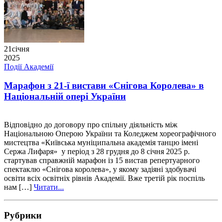
21
січня
2025
Події Академії
Марафон з 21-ї вистави «Снігова Королева» в
Національній опері України
Відповідно до договору про спільну діяльність між
Національною Оперою України та Коледжем хореографічного
мистецтва «Київська муніципальна академія танцю імені
Сержа Лифаря» у період з 28 грудня до 8 січня 2025 р.
стартував справжній марафон із 15 вистав репертуарного
спектаклю «Снігова королева», у якому задіяні здобувачі
освіти всіх освітніх рівнів Академії. Вже третій рік поспіль
нам […]
Читати...
Рубрики