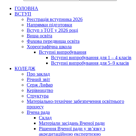
ГОЛОВНА
ВСТУП
Реєстрація вступника 2026
Напрямки підготовки
Вступ з ТОТ у 2026 році
Вища освіта
Фахова передвища освіта
Хореографічна школа
Вступні випробування
Вступні випробування для 1 – 4 класів
Вступні випробування для 5–9 класів
КОЛЕДЖ
Про заклад
Річний звіт
Серж Лифар
Керівництво
Структура
Матеріально-технічне забезпечення освітнього
процесу
Вчена рада
Cклад
Матеріали засідань Вченої ради
Рішення Вченої ради у зв’язку з
акредитаційною експертизою