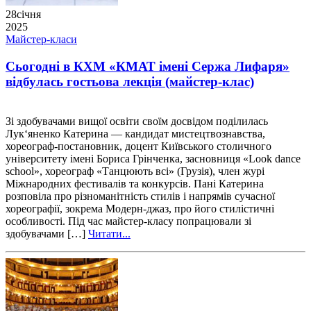
28
січня
2025
Майстер-класи
Сьогодні в КХМ «КМАТ імені Сержа Лифаря»
відбулась гостьова лекція (майстер-клас)
Зі здобувачами вищої освіти своїм досвідом поділилась
Лук‘яненко Катерина — кандидат мистецтвознавства,
хореограф-постановник, доцент Київського столичного
університету імені Бориса Грінченка, засновниця «Look dance
school», хореограф «Танцюють всі» (Грузія), член журі
Міжнародних фестивалів та конкурсів. Пані Катерина
розповіла про різноманітність стилів і напрямів сучасної
хореографії, зокрема Модерн-джаз, про його стилістичні
особливості. Під час майстер-класу попрацювали зі
здобувачами […]
Читати...