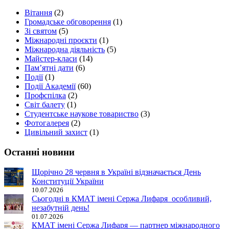
Вітання
(2)
Громадське обговорення
(1)
Зі святом
(5)
Міжнародні проєкти
(1)
Міжнародна діяльність
(5)
Майстер-класи
(14)
Пам’ятні дати
(6)
Події
(1)
Події Академії
(60)
Профспілка
(2)
Світ балету
(1)
Студентське наукове товариство
(3)
Фотогалерея
(2)
Цивільний захист
(1)
Останні новини
Щорічно 28 червня в Україні відзначається День
Конституції України
10.07.2026
Сьогодні в КМАТ імені Сержа Лифаря особливий,
незабутній день!
01.07.2026
КМАТ імені Сержа Лифаря — партнер міжнародного