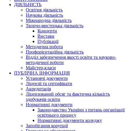
ДІЯЛЬНІСТЬ
Освітня діяльність
Наукова діяльність
Міжнародна діяльність
Творчо-мистецька діяльність
Концерти
Вистави
Публікації
Методична робота
Профорієнтаційна діяльність
Відділ забезпечення якості освіти та науково-
методичної роботи
Майстер-класи
ПУБЛІЧНА ІНФОРМАЦІЯ
Установчі документи
Ліцензії та сертифікати
Акредитація
Ліцензований обсяг та фактична кількість
здобувачів освіти
Нормативні документи
Законодавство України з питань організації
освітнього процесу
Нормативні документи коледжу
Запобігання корупції
Громадське обговорення