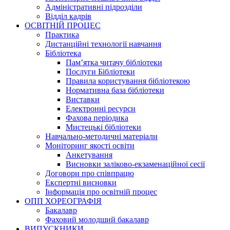
Адміністративні підрозділи
Відділ кадрів
ОСВІТНІЙ ПРОЦЕС
Практика
Дистанційні технології навчання
Бібліотека
Пам’ятка читачу бібліотеки
Послуги Бібліотеки
Правила користування бібліотекою
Нормативна база бібліотеки
Виставки
Електронні ресурси
Фахова періодика
Мистецькі бібліотеки
Навчально-методичні матеріали
Моніторинг якості освіти
Анкетування
Висновки заліково-екзаменаційної сесії
Договори про співпрацю
Експертні висновки
Інформація про освітній процес
ОПП ХОРЕОГРАФІЯ
Бакалавр
Фаховий молодший бакалавр
ВИПУСКНИКИ