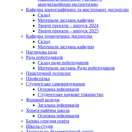
акредитаційною експертизою
Кафедра хореографічних та мистецьких дисциплін
Склад
Матеріали засідань кафедри
Творчі проєкти – випуск 2024
Творчі проєкти – випуск 2025
Кафедра теоретичних дисциплін
Склад
Матеріали засідань кафедри
Наглядова рада
Рада роботодавців
Склад ради роботодавців
Матеріали засідань Ради роботодавців
Практичний психолог
Профспілка
Студентське самоврядування
Основна інформація
Студентське наукове товариство
Фаховий коледж
Загальна інформація
Хореографічна школа
Основна інформація
Базова середня освіта
Школа-студія
Театрально-філармонічний центр