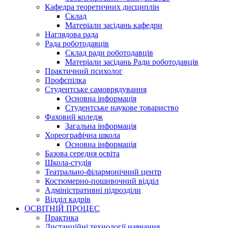
Кафедра теоретичних дисциплін
Склад
Матеріали засідань кафедри
Наглядова рада
Рада роботодавців
Склад ради роботодавців
Матеріали засідань Ради роботодавців
Практичний психолог
Профспілка
Студентське самоврядування
Основна інформація
Студентське наукове товариство
Фаховий коледж
Загальна інформація
Хореографічна школа
Основна інформація
Базова середня освіта
Школа-студія
Театрально-філармонічний центр
Костюмерно-пошивочний відділ
Адміністративні підрозділи
Відділ кадрів
ОСВІТНІЙ ПРОЦЕС
Практика
Дистанційні технології навчання