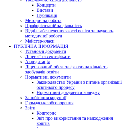
Концерти
Вистави
Публікації
Методична робота
Профорієнтаційна діяльність
Відділ забезпечення якості освіти та науково-
методичної роботи
Майстер-класи
ПУБЛІЧНА ІНФОРМАЦІЯ
Установчі документи
Ліцензії та сертифікати
Акредитація
Ліцензований обсяг та фактична кількість
здобувачів освіти
Нормативні документи
Законодавство України з питань організації
освітнього процесу
Нормативні документи коледжу
Запобігання корупції
Громадське обговорення
Звіти
Кошторис
Звіт про використання та надходження
коштів