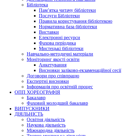
Бібліотека
Пам’ятка читачу бібліотеки
Послуги Бібліотеки
Правила користування бібліотекою
Нормативна база бібліотеки
Виставки
Електронні ресурси
Фахова періодика
Мистецькі бібліотеки
Навчально-методичні матеріали
Моніторинг якості освіти
Анкетування
Висновки заліково-екзаменаційної сесії
Договори про співпрацю
Експертні висновки
Інформація про освітній процес
ОПП ХОРЕОГРАФІЯ
Бакалавр
Фаховий молодший бакалавр
ВИПУСКНИКИ
ДІЯЛЬНІСТЬ
Освітня діяльність
Наукова діяльність
Міжнародна діяльність
Творчо-мистецька діяльність