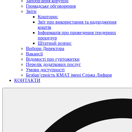
Запобігання корупції
Громадське обговорення
Звіти
Кошторис
Звіт про використання та надходження
коштів
Інформація про проведення тендерних
процедур
Штатний розпис
Вибори Директора
Вакансії
Відомості про гуртожитки
Перелік додаткових послуг
Умови доступності
Безбар’єрність КМАТ імені Сержа Лифаря
КОНТАКТИ