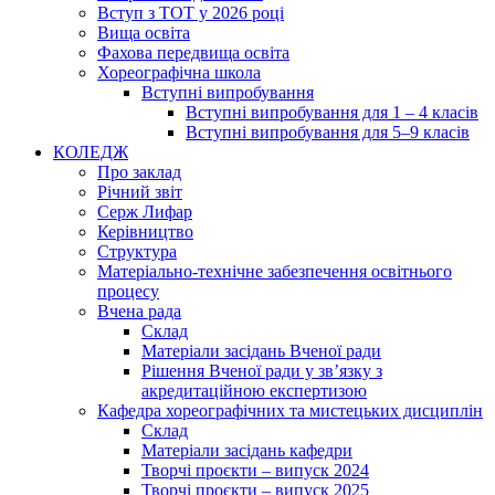
Вступ з ТОТ у 2026 році
Вища освіта
Фахова передвища освіта
Хореографічна школа
Вступні випробування
Вступні випробування для 1 – 4 класів
Вступні випробування для 5–9 класів
КОЛЕДЖ
Про заклад
Річний звіт
Серж Лифар
Керівництво
Структура
Матеріально-технічне забезпечення освітнього
процесу
Вчена рада
Cклад
Матеріали засідань Вченої ради
Рішення Вченої ради у зв’язку з
акредитаційною експертизою
Кафедра хореографічних та мистецьких дисциплін
Склад
Матеріали засідань кафедри
Творчі проєкти – випуск 2024
Творчі проєкти – випуск 2025