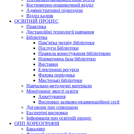
Костюмерно-пошивочний відділ
Адміністративні підрозділи
Відділ кадрів
ОСВІТНІЙ ПРОЦЕС
Практика
Дистанційні технології навчання
Бібліотека
Пам’ятка читачу бібліотеки
Послуги Бібліотеки
Правила користування бібліотекою
Нормативна база бібліотеки
Виставки
Електронні ресурси
Фахова періодика
Мистецькі бібліотеки
Навчально-методичні матеріали
Моніторинг якості освіти
Анкетування
Висновки заліково-екзаменаційної сесії
Договори про співпрацю
Експертні висновки
Інформація про освітній процес
ОПП ХОРЕОГРАФІЯ
Бакалавр