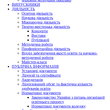
Фаховий молодший бакалавр
ВИПУСКНИКИ
ДІЯЛЬНІСТЬ
Освітня діяльність
Наукова діяльність
Міжнародна діяльність
Творчо-мистецька діяльність
Концерти
Вистави
Публікації
Методична робота
Профорієнтаційна діяльність
Відділ забезпечення якості освіти та науково-
методичної роботи
Майстер-класи
ПУБЛІЧНА ІНФОРМАЦІЯ
Установчі документи
Ліцензії та сертифікати
Акредитація
Ліцензований обсяг та фактична кількість
здобувачів освіти
Нормативні документи
Законодавство України з питань організації
освітнього процесу
Нормативні документи коледжу