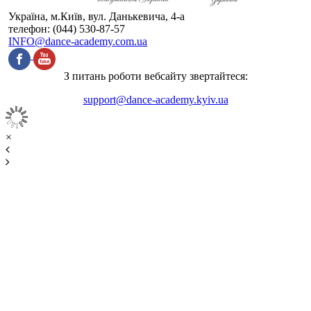
Україна, м.Київ, вул. Данькевича, 4-а
телефон: (044) 530-87-57
INFO@dance-academy.com.ua
З питань роботи вебсайту звертайтеся:
support@dance-academy.kyiv.ua
×