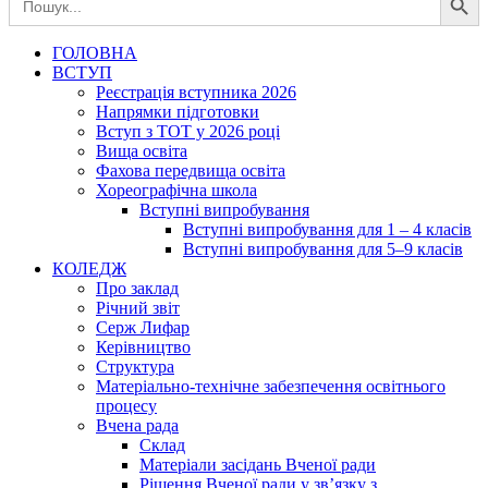
for:
ГОЛОВНА
ВСТУП
Реєстрація вступника 2026
Напрямки підготовки
Вступ з ТОТ у 2026 році
Вища освіта
Фахова передвища освіта
Хореографічна школа
Вступні випробування
Вступні випробування для 1 – 4 класів
Вступні випробування для 5–9 класів
КОЛЕДЖ
Про заклад
Річний звіт
Серж Лифар
Керівництво
Структура
Матеріально-технічне забезпечення освітнього
процесу
Вчена рада
Cклад
Матеріали засідань Вченої ради
Рішення Вченої ради у зв’язку з