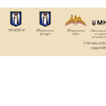
З питань роб
support@