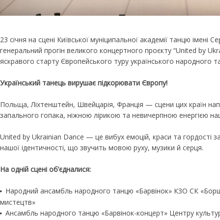
23 січня на сцені Київської муніципальної академії танцю імені 
генеральний прогін великого концертного проєкту “United by Ukr
яскравого старту Європейського туру українського народного т
Український танець вирушає підкорювати Європу!
Польща, Ліхтенштейн, Швейцарія, Франція — сцени цих країн н
запального гопака, ніжною лірикою та невичерпною енергією наш
United by Ukrainian Dance — це вибух емоцій, краси та гордості з
нашої ідентичності, що звучить мовою руху, музики й серця.
На одній сцені об’єдналися:
Народний ансамбль народного танцю «Барвінок» КЗО СК «Борщ
мистецтв»
Ансамбль народного танцю «Барвінок-концерт» Центру культур