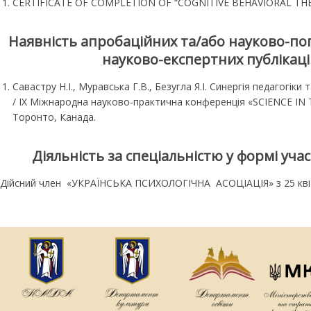
CERTIFICATE OF COMPLETION OF “COGNITIVE BEHAVIORAL THERA
Наявність апробаційних та/або науково-поп
науково-експертних публікаці
Савастру Н.І., Муравська Г.В., Безугла Я.І. Синергія педагогік
/ IX Міжнародна науково-практична конференція «SCIENCE I
Торонто, Канада.
Діяльність за спеціальністю у формі уча
Дійсний член «УКРАЇНСЬКА ПСИХОЛОГІЧНА АСОЦІАЦІЯ» з 25 квіт