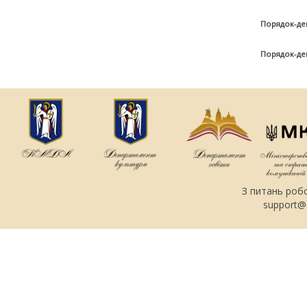
Порядок-де
Порядок-де
З питань роб
support@