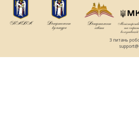
З питань роб
support@