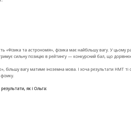
ть «Фізика та астрономія», фізика має найбільшу вагу. У цьому ра
тримує сильну позицію в рейтингу — конкурсний бал, що дорівнює
, більшу вагу матиме іноземна мова. І хоча результати НМТ ті с
фізику.
 результати, як і Ольга: