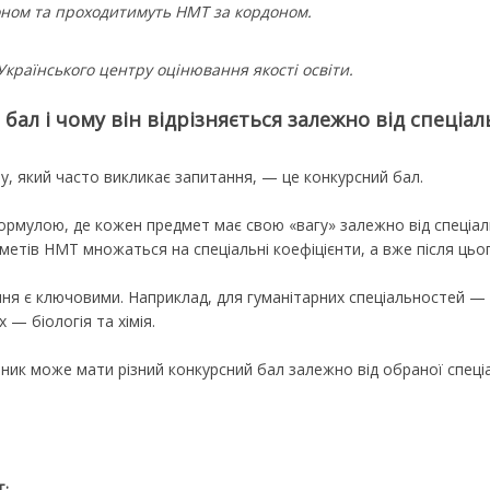
ном та проходитимуть НМТ за кордоном.
країнського центру оцінювання якості освіти.
бал і чому він відрізняється залежно від спеціал
у, який часто викликає запитання, — це конкурсний бал.
рмулою, де кожен предмет має свою «вагу» залежно від спеціаль
етів НМТ множаться на спеціальні коефіцієнти, а вже після цьо
ння є ключовими. Наприклад, для гуманітарних спеціальностей — у
— біологія та хімія.
ник може мати різний конкурсний бал залежно від обраної спеціа
Т: