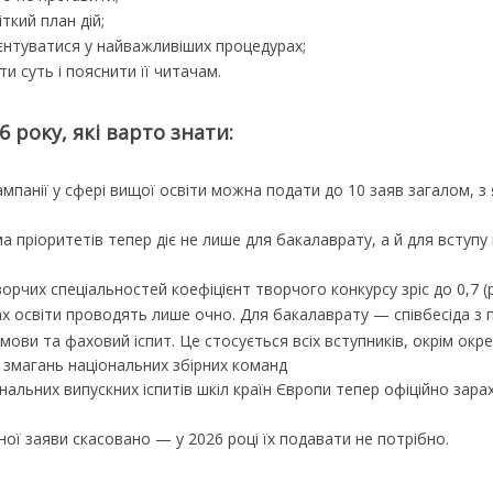
ткий план дій;
єнтуватися у найважливіших процедурах;
 суть і пояснити її читачам.
 року, які варто знати:
кампанії у сфері вищої освіти можна подати до 10 заяв загалом, з
ма пріоритетів тепер діє не лише для бакалаврату, а й для вступу
ворчих спеціальностей коефіцієнт творчого конкурсу зріс до 0,7 (р
ах освіти проводять лише очно. Для бакалаврату — співбесіда з 
мови та фаховий іспит. Це стосується всіх вступників, окрім окре
х змагань національних збірних команд
ональних випускних іспитів шкіл країн Європи тепер офіційно за
ної заяви скасовано — у 2026 році їх подавати не потрібно.