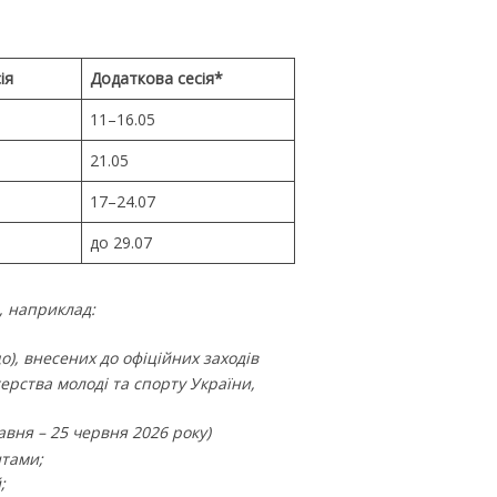
ія
Додаткова сесія*
11–16.05
21.05
17–24.07
до 29.07
н, наприклад:
о), внесених до офіційних заходів
терства молоді та спорту України,
авня – 25 червня 2026 року)
нтами;
;