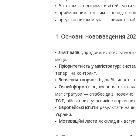
батькам — підтримати дітей і мати чі
приймальним комісіям — швидко орі
представникам медіа — швидко знайти
1. Основні нововведення 2026
Ліміт заяв
: упродовж всієї вступної 
місця.
Пріоритетність у магістратурі
: систе
тепер і на контракт.
Значення творчості
: для більшості т
Очний формат
: оцінювання в заклад
магістратури — співбесіда з іноземної 
ТОТ, військових, учасників спортивни
Європейські іспити
: результати наці
України.
Мотиваційні листи
як складник вступ