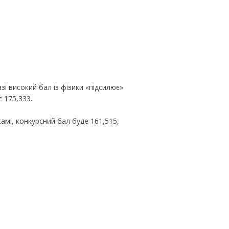
зі високий бал із фізики «підсилює»
 175,333.
амі, конкурсний бал буде 161,515,