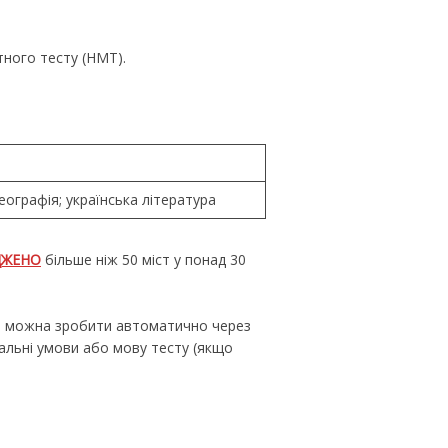
тного тесту (НМТ).
географія; українська література
ДЖЕНО
більше ніж 50 міст у понад 30
е можна зробити автоматично через
іальні умови або мову тесту (якщо