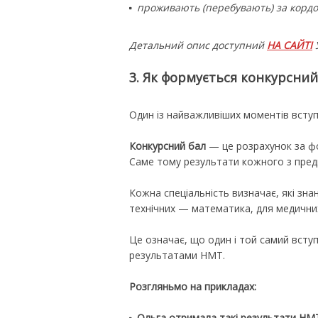
проживають (перебувають) за кордо
Детальний опис доступний
НА САЙТІ
У
3. Як формується конкурсний 
Один із найважливіших моментів вступ
Конкурсний бал
— це розрахунок за фо
Саме тому результати кожного з предм
Кожна спеціальність визначає, які зна
технічних — математика, для медичних 
Це означає, що один і той самий вступ
результатами НМТ.
Розгляньмо на прикладах:
Ольга отримала такі результати НМ