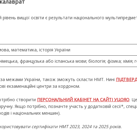
акалаврат
й рівень вищої освіти є результати національного мультипредме
мова, математика, історія України
німецька, французька або іспанська мови; біологія; фізика; хімія; 
ь за межами України, також зможуть скласти НМТ. Нині
ПІДТВЕР
ові екзаменаційні центри за кордоном.
отрібно створити
ПЕРСОНАЛЬНИЙ КАБІНЕТ НА САЙТІ УЦОЯО
. Ц
учну. Якщо потрібно, позначте участь у додатковій сесії*, спец
одів і національних меншин).
ористовувати сертифікати НМТ 2023, 2024 та 2025 років.