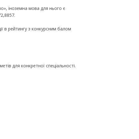
о», іноземна мова для нього є
2,8857.
ції в рейтингу з конкурсним балом
етів для конкретної спеціальності.