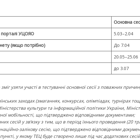
Основна сес
а порталі УЦОЯО
5.03–2.04
нету (якщо потрібно)
До 7.04
20.05–25.06
до 3.07
 зміг узяти участі в тестуванні основної сесії з поважних причи
їнських заходах (змаганнях, конкурсах, олімпіадах, турнірах тощ
Міністерства культури та інформаційної політики України, Мініс
чної мобільності, що підтверджено відповідними документами;
их сесій у зв’язку з тим, що в період їхнього проведення (20 тр
енаційно-залікову сесію, що підтверджено відповідними докуме
ункті, у якому ТЕЦ буде створено лише під час додаткових сесій