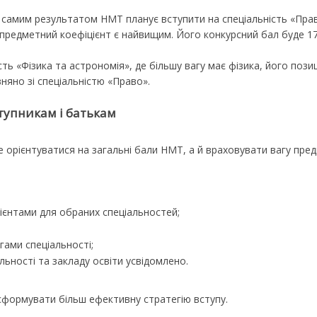
 самим результатом НМТ планує вступити на спеціальність «Прав
редметний коефіцієнт є найвищим. Його конкурсний бал буде 17
сть «Фізика та астрономія», де більшу вагу має фізика, його пози
няно зі спеціальністю «Право».
тупникам і батькам
орієнтуватися на загальні бали НМТ, а й враховувати вагу предм
єнтами для обраних спеціальностей;
гами спеціальності;
льності та закладу освіти усвідомлено.
сформувати більш ефективну стратегію вступу.