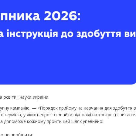
 освіти і науки України
тупну кампанію, — «Порядок прийому на навчання для здобуття ви
 термінів, у яких непросто знайти відповіді на конкретні питанн
яка допоможе кожному пройти цей шлях упевнено:
о не проґавити;