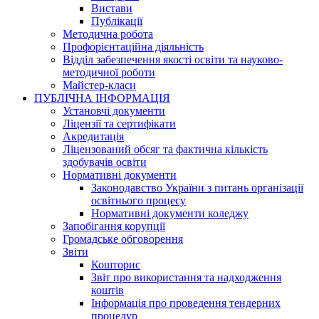
Вистави
Публікації
Методична робота
Профорієнтаційна діяльність
Відділ забезпечення якості освіти та науково-
методичної роботи
Майстер-класи
ПУБЛІЧНА ІНФОРМАЦІЯ
Установчі документи
Ліцензії та сертифікати
Акредитація
Ліцензований обсяг та фактична кількість
здобувачів освіти
Нормативні документи
Законодавство України з питань організації
освітнього процесу
Нормативні документи коледжу
Запобігання корупції
Громадське обговорення
Звіти
Кошторис
Звіт про використання та надходження
коштів
Інформація про проведення тендерних
процедур