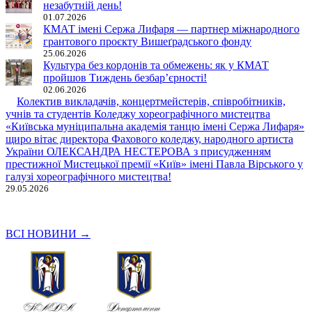
незабутній день!
01.07.2026
КМАТ імені Сержа Лифаря — партнер міжнародного
грантового проєкту Вишеґрадського фонду
25.06.2026
Культура без кордонів та обмежень: як у КМАТ
пройшов Тиждень безбар’єрності!
02.06.2026
Колектив викладачів, концертмейстерів,
співробітників, учнів та студентів Коледжу
хореографічного мистецтва «Київська муніципальна
академія танцю імені Сержа Лифаря» щиро вітає директора
Фахового коледжу, народного артиста України ОЛЕКСАНДРА
НЕСТЕРОВА з присудженням престижної Мистецької премії
«Київ» імені Павла Вірського у галузі хореографічного
мистецтва!
29.05.2026
ВСІ НОВИНИ →