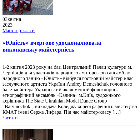
03
квітня
2023
Майстер-класи
«Юність» вчергове удосконалювала
виконавську майстерність
1-2 квітня 2023 року на базі Центральний Палац культури м.
Чернівців для учасників народного аматорського ансамблю
народного танцю «Юність» відбувся гостьовий майстер-клас
заслуженого артиста України Andrey Demeshchuk головного
балетмейстера Український академічний фольклорно-
етнографічний ансамбль «Калина» м.Київ, художнього
керівника The State Ukrainian Model Dance Group
“Barvinochok”, викладача Коледжу хореографічного мистецтва
КМАТ імені Сержа Лифаря. Під час майстер-класу […]
Читати...