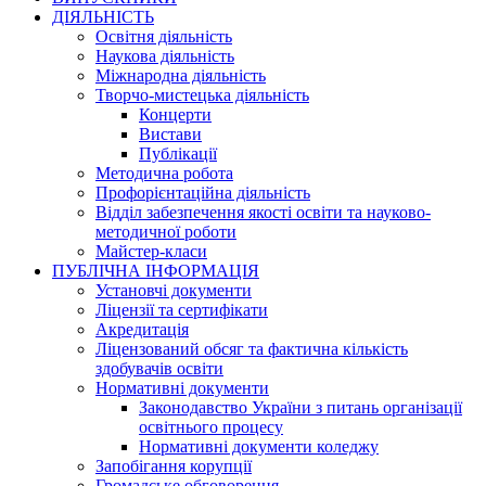
ДІЯЛЬНІСТЬ
Освітня діяльність
Наукова діяльність
Міжнародна діяльність
Творчо-мистецька діяльність
Концерти
Вистави
Публікації
Методична робота
Профорієнтаційна діяльність
Відділ забезпечення якості освіти та науково-
методичної роботи
Майстер-класи
ПУБЛІЧНА ІНФОРМАЦІЯ
Установчі документи
Ліцензії та сертифікати
Акредитація
Ліцензований обсяг та фактична кількість
здобувачів освіти
Нормативні документи
Законодавство України з питань організації
освітнього процесу
Нормативні документи коледжу
Запобігання корупції
Громадське обговорення