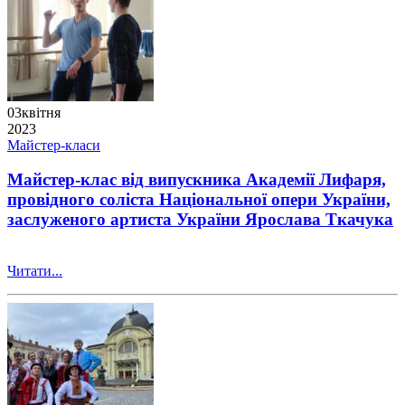
03
квітня
2023
Майстер-класи
Майстер-клас від випускника Академії Лифаря,
провідного соліста Національної опери України,
заслуженого артиста України Ярослава Ткачука
Читати...