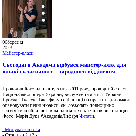
06
березня
2023
Майстер-класи
Сьогодні в Академії відбувся майстер-клас для
юнаків класичного і народного відділення
Проводив його наш випускник 2011 року, провідний соліст
Національної опери України, заслужений артист України
Ярослав Ткачук. Така форма співпраці на практиці допомагає
опановувати певні нюанси, які дозволять повноцінно
зрозуміти особливості виконання техніки чоловічого танцю.
Фото: Марія Дука #АкадеміяЛифаря
Читати...
Минула сторінка
- Сторінка 2 з 2 -