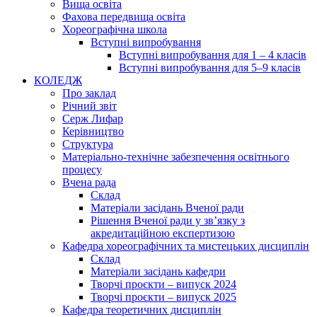
Вища освіта
Фахова передвища освіта
Хореографічна школа
Вступні випробування
Вступні випробування для 1 – 4 класів
Вступні випробування для 5–9 класів
КОЛЕДЖ
Про заклад
Річний звіт
Серж Лифар
Керівництво
Структура
Матеріально-технічне забезпечення освітнього
процесу
Вчена рада
Cклад
Матеріали засідань Вченої ради
Рішення Вченої ради у зв’язку з
акредитаційною експертизою
Кафедра хореографічних та мистецьких дисциплін
Склад
Матеріали засідань кафедри
Творчі проєкти – випуск 2024
Творчі проєкти – випуск 2025
Кафедра теоретичних дисциплін