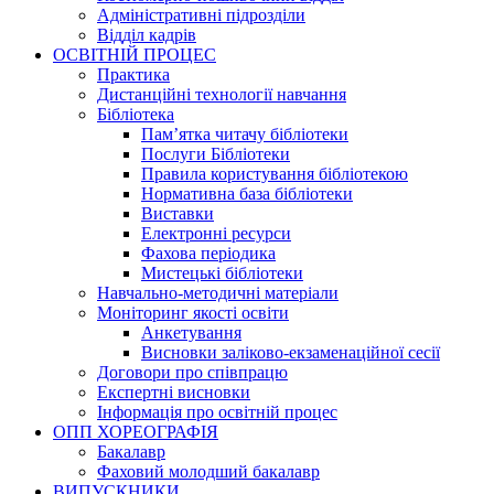
Адміністративні підрозділи
Відділ кадрів
ОСВІТНІЙ ПРОЦЕС
Практика
Дистанційні технології навчання
Бібліотека
Пам’ятка читачу бібліотеки
Послуги Бібліотеки
Правила користування бібліотекою
Нормативна база бібліотеки
Виставки
Електронні ресурси
Фахова періодика
Мистецькі бібліотеки
Навчально-методичні матеріали
Моніторинг якості освіти
Анкетування
Висновки заліково-екзаменаційної сесії
Договори про співпрацю
Експертні висновки
Інформація про освітній процес
ОПП ХОРЕОГРАФІЯ
Бакалавр
Фаховий молодший бакалавр
ВИПУСКНИКИ