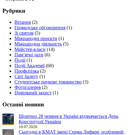
Рубрики
Вітання
(2)
Громадське обговорення
(1)
Зі святом
(5)
Міжнародні проєкти
(1)
Міжнародна діяльність
(5)
Майстер-класи
(14)
Пам’ятні дати
(6)
Події
(1)
Події Академії
(60)
Профспілка
(2)
Світ балету
(1)
Студентське наукове товариство
(3)
Фотогалерея
(2)
Цивільний захист
(1)
Останні новини
Щорічно 28 червня в Україні відзначається День
Конституції України
10.07.2026
Сьогодні в КМАТ імені Сержа Лифаря особливий,