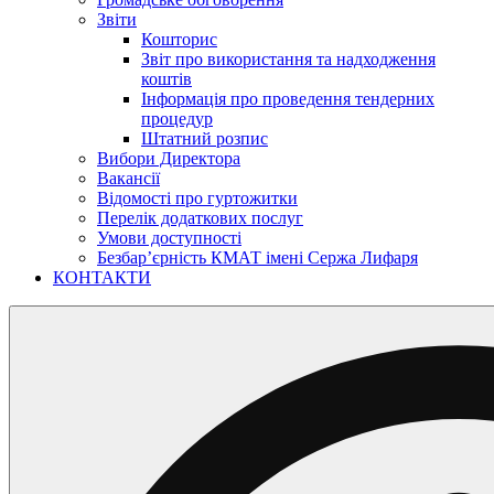
Звіти
Кошторис
Звіт про використання та надходження
коштів
Інформація про проведення тендерних
процедур
Штатний розпис
Вибори Директора
Вакансії
Відомості про гуртожитки
Перелік додаткових послуг
Умови доступності
Безбар’єрність КМАТ імені Сержа Лифаря
КОНТАКТИ