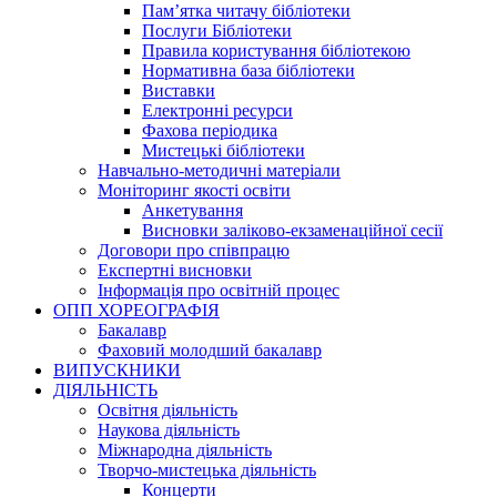
Пам’ятка читачу бібліотеки
Послуги Бібліотеки
Правила користування бібліотекою
Нормативна база бібліотеки
Виставки
Електронні ресурси
Фахова періодика
Мистецькі бібліотеки
Навчально-методичні матеріали
Моніторинг якості освіти
Анкетування
Висновки заліково-екзаменаційної сесії
Договори про співпрацю
Експертні висновки
Інформація про освітній процес
ОПП ХОРЕОГРАФІЯ
Бакалавр
Фаховий молодший бакалавр
ВИПУСКНИКИ
ДІЯЛЬНІСТЬ
Освітня діяльність
Наукова діяльність
Міжнародна діяльність
Творчо-мистецька діяльність
Концерти