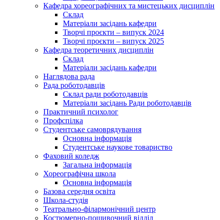
Кафедра хореографічних та мистецьких дисциплін
Склад
Матеріали засідань кафедри
Творчі проєкти – випуск 2024
Творчі проєкти – випуск 2025
Кафедра теоретичних дисциплін
Склад
Матеріали засідань кафедри
Наглядова рада
Рада роботодавців
Склад ради роботодавців
Матеріали засідань Ради роботодавців
Практичний психолог
Профспілка
Студентське самоврядування
Основна інформація
Студентське наукове товариство
Фаховий коледж
Загальна інформація
Хореографічна школа
Основна інформація
Базова середня освіта
Школа-студія
Театрально-філармонічний центр
Костюмерно-пошивочний відділ