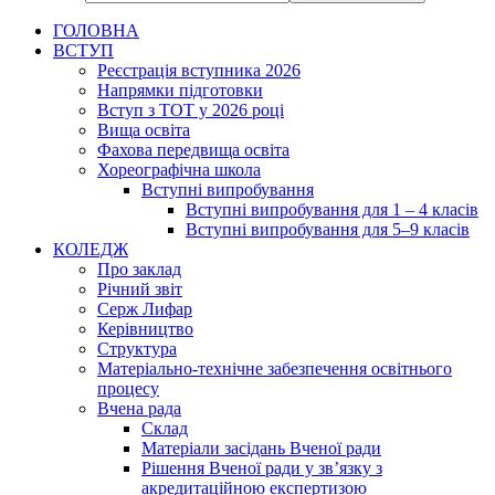
ГОЛОВНА
ВСТУП
Реєстрація вступника 2026
Напрямки підготовки
Вступ з ТОТ у 2026 році
Вища освіта
Фахова передвища освіта
Хореографічна школа
Вступні випробування
Вступні випробування для 1 – 4 класів
Вступні випробування для 5–9 класів
КОЛЕДЖ
Про заклад
Річний звіт
Серж Лифар
Керівництво
Структура
Матеріально-технічне забезпечення освітнього
процесу
Вчена рада
Cклад
Матеріали засідань Вченої ради
Рішення Вченої ради у зв’язку з
акредитаційною експертизою