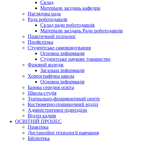
Склад
Матеріали засідань кафедри
Наглядова рада
Рада роботодавців
Склад ради роботодавців
Матеріали засідань Ради роботодавців
Практичний психолог
Профспілка
Студентське самоврядування
Основна інформація
Студентське наукове товариство
Фаховий коледж
Загальна інформація
Хореографічна школа
Основна інформація
Базова середня освіта
Школа-студія
Театрально-філармонічний центр
Костюмерно-пошивочний відділ
Адміністративні підрозділи
Відділ кадрів
ОСВІТНІЙ ПРОЦЕС
Практика
Дистанційні технології навчання
Бібліотека