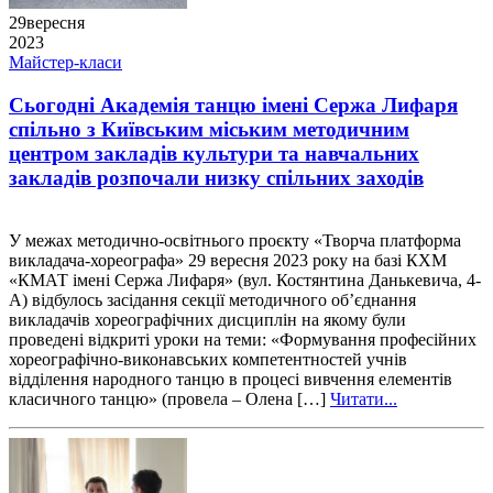
29
вересня
2023
Майстер-класи
Сьогодні Академія танцю імені Сержа Лифаря
спільно з Київським міським методичним
центром закладів культури та навчальних
закладів розпочали низку спільних заходів
У межах методично-освітнього проєкту «Творча платформа
викладача-хореографа» 29 вересня 2023 року на базі КХМ
«КМАТ імені Сержа Лифаря» (вул. Костянтина Данькевича, 4-
А) відбулось засідання секції методичного об’єднання
викладачів хореографічних дисциплін на якому були
проведені відкриті уроки на теми: «Формування професійних
хореографічно-виконавських компетентностей учнів
відділення народного танцю в процесі вивчення елементів
класичного танцю» (провела – Олена […]
Читати...