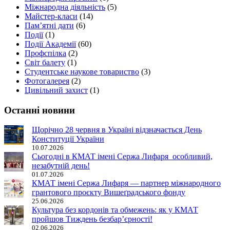
Міжнародна діяльність
(5)
Майстер-класи
(14)
Пам’ятні дати
(6)
Події
(1)
Події Академії
(60)
Профспілка
(2)
Світ балету
(1)
Студентське наукове товариство
(3)
Фотогалерея
(2)
Цивільний захист
(1)
Останні новини
Щорічно 28 червня в Україні відзначається День
Конституції України
10.07.2026
Сьогодні в КМАТ імені Сержа Лифаря особливий,
незабутній день!
01.07.2026
КМАТ імені Сержа Лифаря — партнер міжнародного
грантового проєкту Вишеґрадського фонду
25.06.2026
Культура без кордонів та обмежень: як у КМАТ
пройшов Тиждень безбар’єрності!
02.06.2026