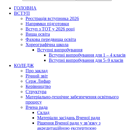
ГОЛОВНА
ВСТУП
Реєстрація вступника 2026
Напрямки підготовки
Вступ з ТОТ у 2026 році
Вища освіта
Фахова передвища освіта
Хореографічна школа
Вступні випробування
Вступні випробування для 1 – 4 класів
Вступні випробування для 5–9 класів
КОЛЕДЖ
Про заклад
Річний звіт
Серж Лифар
Керівництво
Структура
Матеріально-технічне забезпечення освітнього
процесу
Вчена рада
Cклад
Матеріали засідань Вченої ради
Рішення Вченої ради у зв’язку з
акредитаційною експертизою