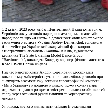
1-2 квітня 2023 року на базі Центральний Палац культури м.
Чернівців для учасників народного аматорського ансамблю
народного танцю «Юність» відбувся гостьовий майстер-клас
заслуженого артиста України Andrey Demeshchuk головного
балетмейстера Український академічний фольклорно-
етнографічний ансамбль «Калина» м.Київ, художнього
керівника The State Ukrainian Model Dance Group
“Barvinochok”, викладача Коледжу хореографічного мистецтва
КМАТ імені Сержа Лифаря.
Під час майстер-класу Андрій Сергійович удосконалив
виконавську майстерність учасників ансамблю, розповів про
значущість взаємозв’язку лексики хореографічної композиції
«Ми з України» з народною музикою. Кожна сольна пара
отримала завдання розкрити зміст регіональних особливостей
твору через отримані рухові навички та хореографічну
лексику.
Упродовж другого дня артисти спільно із учасниками