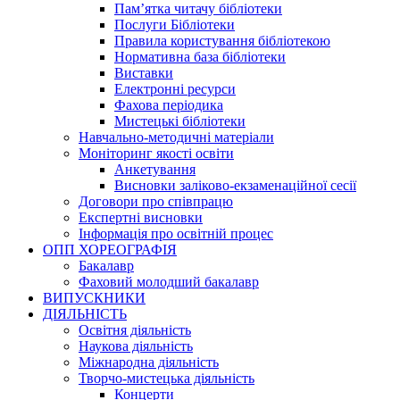
Пам’ятка читачу бібліотеки
Послуги Бібліотеки
Правила користування бібліотекою
Нормативна база бібліотеки
Виставки
Електронні ресурси
Фахова періодика
Мистецькі бібліотеки
Навчально-методичні матеріали
Моніторинг якості освіти
Анкетування
Висновки заліково-екзаменаційної сесії
Договори про співпрацю
Експертні висновки
Інформація про освітній процес
ОПП ХОРЕОГРАФІЯ
Бакалавр
Фаховий молодший бакалавр
ВИПУСКНИКИ
ДІЯЛЬНІСТЬ
Освітня діяльність
Наукова діяльність
Міжнародна діяльність
Творчо-мистецька діяльність
Концерти