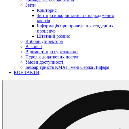
Звіти
Кошторис
Звіт про використання та надходження
коштів
Інформація про проведення тендерних
процедур
Штатний розпис
Вибори Директора
Вакансії
Відомості про гуртожитки
Перелік додаткових послуг
Умови доступності
Безбар’єрність КМАТ імені Сержа Лифаря
КОНТАКТИ