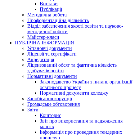
Вистави
Публікації
Методична робота
Профорієнтаційна діяльність
Відділ забезпечення якості освіти та науково-
методичної роботи
Майстер-класи
ПУБЛІЧНА ІНФОРМАЦІЯ
Установчі документи
Ліцензії та сертифікати
Акредитація
Ліцензований обсяг та фактична кількість
здобувачів освіти
Нормативні документи
Законодавство України з питань організації
освітнього процесу
Нормативні документи коледжу
Запобігання корупції
Громадське обговорення
Звіти
Кошторис
Звіт про використання та надходження
коштів
Інформація про проведення тендерних
процедур