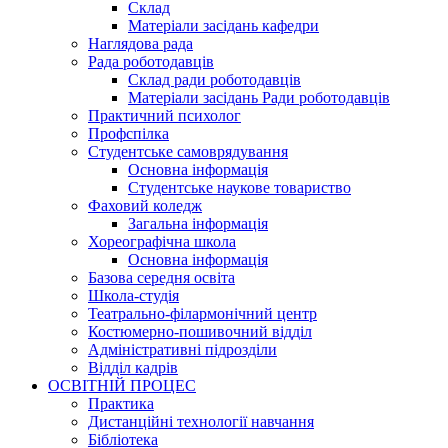
Склад
Матеріали засідань кафедри
Наглядова рада
Рада роботодавців
Склад ради роботодавців
Матеріали засідань Ради роботодавців
Практичний психолог
Профспілка
Студентське самоврядування
Основна інформація
Студентське наукове товариство
Фаховий коледж
Загальна інформація
Хореографічна школа
Основна інформація
Базова середня освіта
Школа-студія
Театрально-філармонічний центр
Костюмерно-пошивочний відділ
Адміністративні підрозділи
Відділ кадрів
ОСВІТНІЙ ПРОЦЕС
Практика
Дистанційні технології навчання
Бібліотека