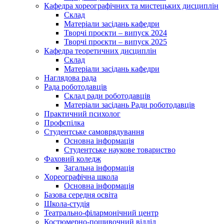
Кафедра хореографічних та мистецьких дисциплін
Склад
Матеріали засідань кафедри
Творчі проєкти – випуск 2024
Творчі проєкти – випуск 2025
Кафедра теоретичних дисциплін
Склад
Матеріали засідань кафедри
Наглядова рада
Рада роботодавців
Склад ради роботодавців
Матеріали засідань Ради роботодавців
Практичний психолог
Профспілка
Студентське самоврядування
Основна інформація
Студентське наукове товариство
Фаховий коледж
Загальна інформація
Хореографічна школа
Основна інформація
Базова середня освіта
Школа-студія
Театрально-філармонічний центр
Костюмерно-пошивочний відділ