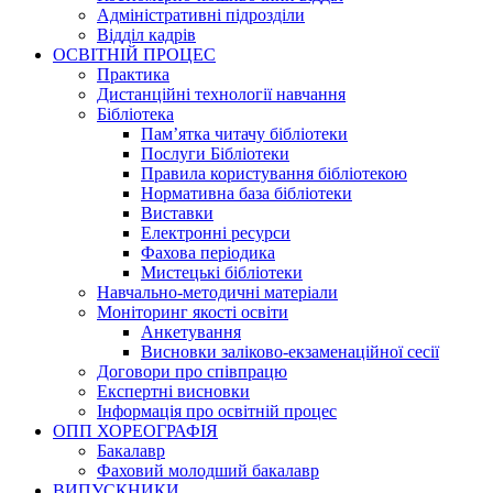
Адміністративні підрозділи
Відділ кадрів
ОСВІТНІЙ ПРОЦЕС
Практика
Дистанційні технології навчання
Бібліотека
Пам’ятка читачу бібліотеки
Послуги Бібліотеки
Правила користування бібліотекою
Нормативна база бібліотеки
Виставки
Електронні ресурси
Фахова періодика
Мистецькі бібліотеки
Навчально-методичні матеріали
Моніторинг якості освіти
Анкетування
Висновки заліково-екзаменаційної сесії
Договори про співпрацю
Експертні висновки
Інформація про освітній процес
ОПП ХОРЕОГРАФІЯ
Бакалавр
Фаховий молодший бакалавр
ВИПУСКНИКИ