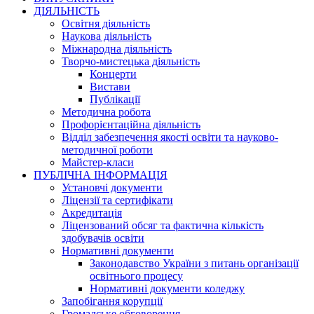
ДІЯЛЬНІСТЬ
Освітня діяльність
Наукова діяльність
Міжнародна діяльність
Творчо-мистецька діяльність
Концерти
Вистави
Публікації
Методична робота
Профорієнтаційна діяльність
Відділ забезпечення якості освіти та науково-
методичної роботи
Майстер-класи
ПУБЛІЧНА ІНФОРМАЦІЯ
Установчі документи
Ліцензії та сертифікати
Акредитація
Ліцензований обсяг та фактична кількість
здобувачів освіти
Нормативні документи
Законодавство України з питань організації
освітнього процесу
Нормативні документи коледжу
Запобігання корупції
Громадське обговорення