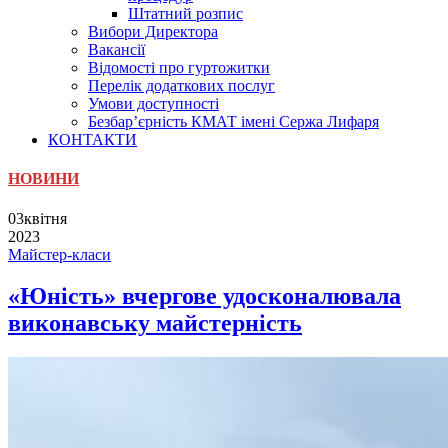
Штатний розпис
Вибори Директора
Вакансії
Відомості про гуртожитки
Перелік додаткових послуг
Умови доступності
Безбар’єрність КМАТ імені Сержа Лифаря
КОНТАКТИ
НОВИНИ
03
квітня
2023
Майстер-класи
«Юність» вчергове удосконалювала
виконавську майстерність