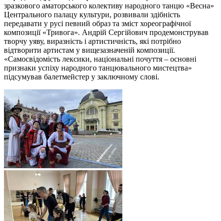
зразкового аматорського колективу народного танцю «Весна»
Центрального палацу культури, розвивали здібність
передавати у русі певний образ та зміст хореографічної
композиції «Тривога». Андрій Сергійович продемонстрував
творчу уяву, виразність і артистичність, які потрібно
відтворити артистам у вищезазначеній композиції.
«Самосвідомість лексики, національні почуття – основні
признаки успіху народного танцювального мистецтва»
підсумував балетмейстер у заключному слові.