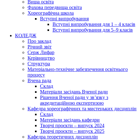
Вища освіта
Фахова передвища освіта
Хореографічна школа
Вступні випробування
Вступні випробування для 1 – 4 класів
Вступні випробування для 5–9 класів
КОЛЕДЖ
Про заклад
Річний звіт
Серж Лифар
Керівництво
Структура
Матеріально-технічне забезпечення освітнього
процесу
Вчена рада
Cклад
Матеріали засідань Вченої ради
Рішення Вченої ради у зв’язку з
акредитаційною експертизою
Кафедра хореографічних та мистецьких дисциплін
Склад
Матеріали засідань кафедри
Творчі проєкти – випуск 2024
Творчі проєкти – випуск 2025
Кафедра теоретичних дисциплін