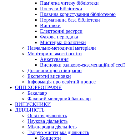
Пам’ятка читачу бібліотеки
Послуги Бібліотеки
Правила користування бібліотекою
Нормативна база бібліотеки
Виставки
Електронні ресурси
Фахова періодика
Мистецькі бібліотеки
Навчально-методичні матеріали
Моніторинг якості освіти
Анкетування
Висновки заліково-екзаменаційної сесії
Договори про співпрацю
Експертні висновки
Інформація про освітній процес
ОПП ХОРЕОГРАФІЯ
Бакалавр
Фаховий молодший бакалавр
ВИПУСКНИКИ
ДІЯЛЬНІСТЬ
Освітня діяльність
Наукова діяльність
Міжнародна діяльність
Творчо-мистецька діяльність
Концерти