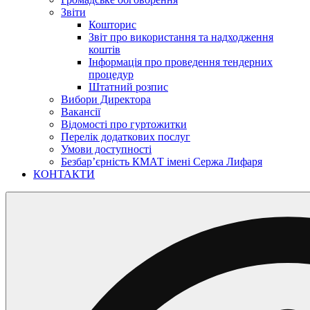
Звіти
Кошторис
Звіт про використання та надходження
коштів
Інформація про проведення тендерних
процедур
Штатний розпис
Вибори Директора
Вакансії
Відомості про гуртожитки
Перелік додаткових послуг
Умови доступності
Безбар’єрність КМАТ імені Сержа Лифаря
КОНТАКТИ