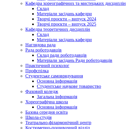
Кафедра хореографічних та мистецьких дисциплін
Склад
Матеріали засідань кафедри
Творчі проєкти – випуск 2024
Творчі проєкти – випуск 2025
Кафедра теоретичних дисциплін
Склад
Матеріали засідань кафедри
Наглядова рада
Рада роботодавців
Склад ради роботодавців
Матеріали засідань Ради роботодавців
Практичний психолог
Профспілка
Студентське самоврядування
Основна інформація
Студентське наукове товариство
Фаховий коледж
Загальна інформація
Хореографічна школа
Основна інформація
Базова середня освіта
Школа-студія
Театрально-філармонічний центр
Костюмерно-пошивочний відділ