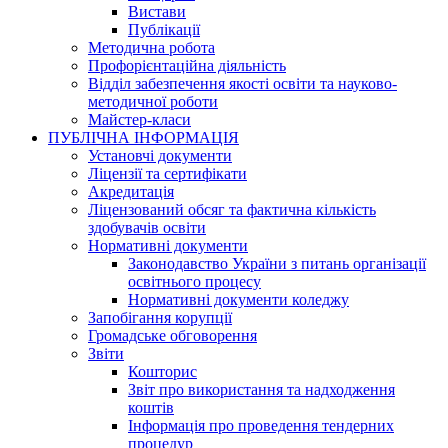
Вистави
Публікації
Методична робота
Профорієнтаційна діяльність
Відділ забезпечення якості освіти та науково-
методичної роботи
Майстер-класи
ПУБЛІЧНА ІНФОРМАЦІЯ
Установчі документи
Ліцензії та сертифікати
Акредитація
Ліцензований обсяг та фактична кількість
здобувачів освіти
Нормативні документи
Законодавство України з питань організації
освітнього процесу
Нормативні документи коледжу
Запобігання корупції
Громадське обговорення
Звіти
Кошторис
Звіт про використання та надходження
коштів
Інформація про проведення тендерних
процедур