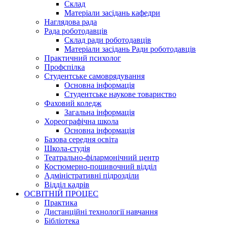
Склад
Матеріали засідань кафедри
Наглядова рада
Рада роботодавців
Склад ради роботодавців
Матеріали засідань Ради роботодавців
Практичний психолог
Профспілка
Студентське самоврядування
Основна інформація
Студентське наукове товариство
Фаховий коледж
Загальна інформація
Хореографічна школа
Основна інформація
Базова середня освіта
Школа-студія
Театрально-філармонічний центр
Костюмерно-пошивочний відділ
Адміністративні підрозділи
Відділ кадрів
ОСВІТНІЙ ПРОЦЕС
Практика
Дистанційні технології навчання
Бібліотека