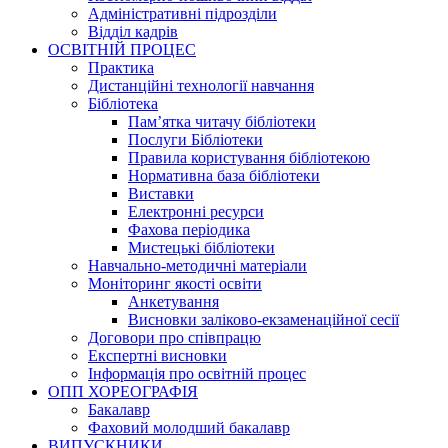
Адміністративні підрозділи
Відділ кадрів
ОСВІТНІЙ ПРОЦЕС
Практика
Дистанційні технології навчання
Бібліотека
Пам’ятка читачу бібліотеки
Послуги Бібліотеки
Правила користування бібліотекою
Нормативна база бібліотеки
Виставки
Електронні ресурси
Фахова періодика
Мистецькі бібліотеки
Навчально-методичні матеріали
Моніторинг якості освіти
Анкетування
Висновки заліково-екзаменаційної сесії
Договори про співпрацю
Експертні висновки
Інформація про освітній процес
ОПП ХОРЕОГРАФІЯ
Бакалавр
Фаховий молодший бакалавр
ВИПУСКНИКИ