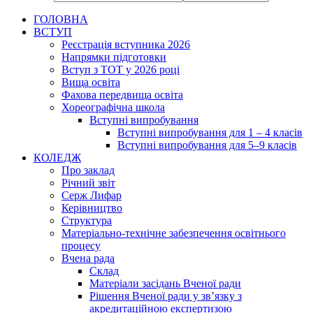
ГОЛОВНА
ВСТУП
Реєстрація вступника 2026
Напрямки підготовки
Вступ з ТОТ у 2026 році
Вища освіта
Фахова передвища освіта
Хореографічна школа
Вступні випробування
Вступні випробування для 1 – 4 класів
Вступні випробування для 5–9 класів
КОЛЕДЖ
Про заклад
Річний звіт
Серж Лифар
Керівництво
Структура
Матеріально-технічне забезпечення освітнього
процесу
Вчена рада
Cклад
Матеріали засідань Вченої ради
Рішення Вченої ради у зв’язку з
акредитаційною експертизою