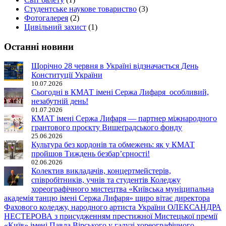
Студентське наукове товариство
(3)
Фотогалерея
(2)
Цивільний захист
(1)
Останні новини
Щорічно 28 червня в Україні відзначається День
Конституції України
10.07.2026
Сьогодні в КМАТ імені Сержа Лифаря особливий,
незабутній день!
01.07.2026
КМАТ імені Сержа Лифаря — партнер міжнародного
грантового проєкту Вишеґрадського фонду
25.06.2026
Культура без кордонів та обмежень: як у КМАТ
пройшов Тиждень безбар’єрності!
02.06.2026
Колектив викладачів, концертмейстерів,
співробітників, учнів та студентів Коледжу
хореографічного мистецтва «Київська муніципальна
академія танцю імені Сержа Лифаря» щиро вітає директора
Фахового коледжу, народного артиста України ОЛЕКСАНДРА
НЕСТЕРОВА з присудженням престижної Мистецької премії
«Київ» імені Павла Вірського у галузі хореографічного