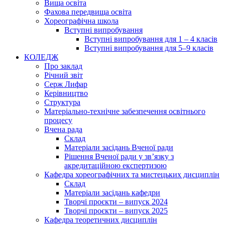
Вища освіта
Фахова передвища освіта
Хореографічна школа
Вступні випробування
Вступні випробування для 1 – 4 класів
Вступні випробування для 5–9 класів
КОЛЕДЖ
Про заклад
Річний звіт
Серж Лифар
Керівництво
Структура
Матеріально-технічне забезпечення освітнього
процесу
Вчена рада
Cклад
Матеріали засідань Вченої ради
Рішення Вченої ради у зв’язку з
акредитаційною експертизою
Кафедра хореографічних та мистецьких дисциплін
Склад
Матеріали засідань кафедри
Творчі проєкти – випуск 2024
Творчі проєкти – випуск 2025
Кафедра теоретичних дисциплін