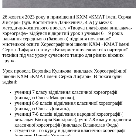
26 жовтня 2023 року в приміщенні КХМ «КМАТ імені Сержа
Лифаря» (вул. Костянтина Данькевича, 4-А) у межах
методично-освітнього проєкту «Творча платформа викладача-
хореографа» відбувся відкритий урок з учнями 6 – 9 років
навчання середнього (базового) підрівня початкової
мистецької освіти Хореографічної школи КХМ «КМАТ імені
Сержа Лифаря на тему: «Використання елементів партерної
техніки під час уроку сучасного танцю для різних вікових
груп».
Урок провела Вероніка Куликова, викладач Хореографічної
школи КХМ «КМАТ імені Сержа Лифаря». В показі були
задіяні:
учениці 7 класу відділення класичної хореографії
(викладач Олеся Макаренко),
учениці 8-9 класів відділення класичної хореографії
(викладач Ольга Довгань),
учениці 7-8 класів відділення народної хореографії (
викладач Вікторія Башкірова), учні 7-8 класу відділення
класичної хореографії (викладач Владислав Федь),
студентки 1го курсу відділення класичної хореографії
(куратор Наталія Хоменко),