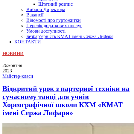
Штатний розпис
Вибори Директора
Вакансії
Відомості про гуртожитки
Перелік додаткових послуг
Умови доступності
Безбар’єрність КМАТ імені Сержа Лифаря
КОНТАКТИ
НОВИНИ
26
жовтня
2023
Майстер-класи
Відкритий урок з партерної техніки на
сучасному танці для учнів
Хореографічної школи КХМ «КМАТ
імені Сержа Лифаря»