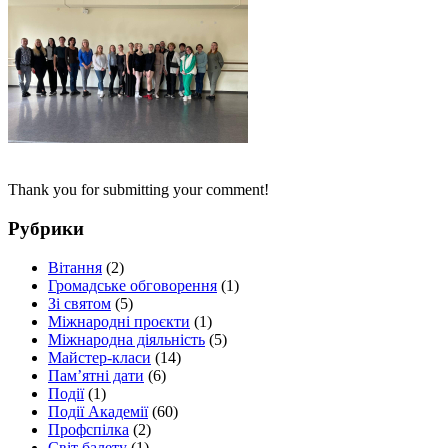
Thank you for submitting your comment!
Рубрики
Вітання
(2)
Громадське обговорення
(1)
Зі святом
(5)
Міжнародні проєкти
(1)
Міжнародна діяльність
(5)
Майстер-класи
(14)
Пам’ятні дати
(6)
Події
(1)
Події Академії
(60)
Профспілка
(2)
Світ балету
(1)