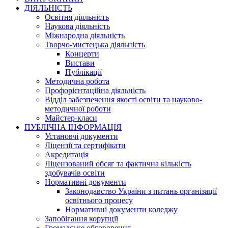
ДІЯЛЬНІСТЬ
Освітня діяльність
Наукова діяльність
Міжнародна діяльність
Творчо-мистецька діяльність
Концерти
Вистави
Публікації
Методична робота
Профорієнтаційна діяльність
Відділ забезпечення якості освіти та науково-
методичної роботи
Майстер-класи
ПУБЛІЧНА ІНФОРМАЦІЯ
Установчі документи
Ліцензії та сертифікати
Акредитація
Ліцензований обсяг та фактична кількість
здобувачів освіти
Нормативні документи
Законодавство України з питань організації
освітнього процесу
Нормативні документи коледжу
Запобігання корупції
Громадське обговорення