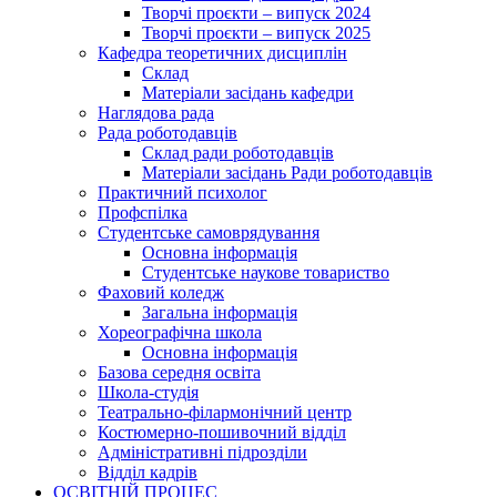
Творчі проєкти – випуск 2024
Творчі проєкти – випуск 2025
Кафедра теоретичних дисциплін
Склад
Матеріали засідань кафедри
Наглядова рада
Рада роботодавців
Склад ради роботодавців
Матеріали засідань Ради роботодавців
Практичний психолог
Профспілка
Студентське самоврядування
Основна інформація
Студентське наукове товариство
Фаховий коледж
Загальна інформація
Хореографічна школа
Основна інформація
Базова середня освіта
Школа-студія
Театрально-філармонічний центр
Костюмерно-пошивочний відділ
Адміністративні підрозділи
Відділ кадрів
ОСВІТНІЙ ПРОЦЕС