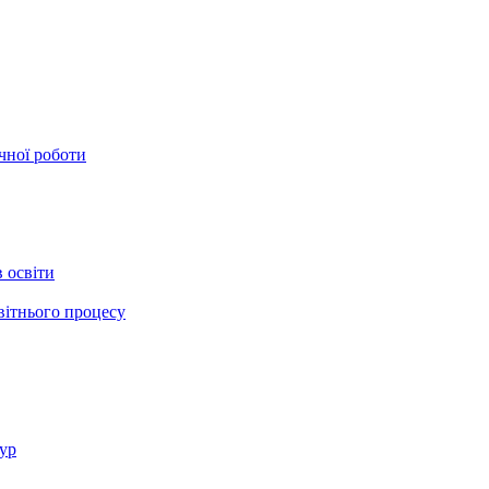
ичної роботи
в освіти
світнього процесу
ур