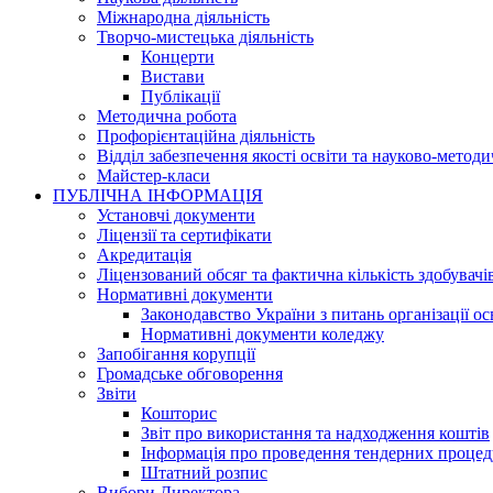
Міжнародна діяльність
Творчо-мистецька діяльність
Концерти
Вистави
Публікації
Методична робота
Профорієнтаційна діяльність
Відділ забезпечення якості освіти та науково-метод
Майстер-класи
ПУБЛІЧНА ІНФОРМАЦІЯ
Установчі документи
Ліцензії та сертифікати
Акредитація
Ліцензований обсяг та фактична кількість здобувачі
Нормативні документи
Законодавство України з питань організації о
Нормативні документи коледжу
Запобігання корупції
Громадське обговорення
Звіти
Кошторис
Звіт про використання та надходження коштів
Інформація про проведення тендерних процед
Штатний розпис
Вибори Директора