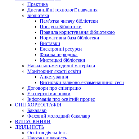
Практика
Дистанційні технології навчання
Бібліотека
Пам’ятка читачу бібліотеки
Послуги Бібліотеки
Правила користування бібліотекою
Нормативна база бібліотеки
Виставки
Електронні ресурси
Фахова періодика
Мистецькі бібліотеки
Навчально-методичні матеріали
Моніторинг якості освіти
Анкетування
Висновки заліково-екзаменаційної сесії
Договори про співпрацю
Експертні висновки
Інформація про освітній процес
ОПП ХОРЕОГРАФІЯ
Бакалавр
Фаховий молодший бакалавр
ВИПУСКНИКИ
ДІЯЛЬНІСТЬ
Освітня діяльність
Наукова діяльність