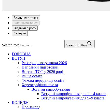
Збільшити текст
Зменшити текст
Відтінки сірого
Скинути
Search for:
Search Button
ГОЛОВНА
ВСТУП
Реєстрація вступника 2026
Напрямки підготовки
Вступ з ТОТ у 2026 році
Вища освіта
Фахова передвища освіта
Хореографічна школа
Вступні випробування
Вступні випробування для 1 – 4 класів
Вступні випробування для 5–9 класів
КОЛЕДЖ
Про заклад