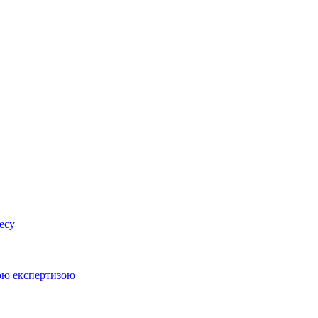
есу
ною експертизою