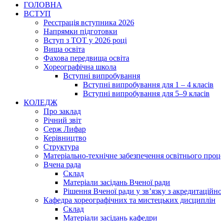
ГОЛОВНА
ВСТУП
Реєстрація вступника 2026
Напрямки підготовки
Вступ з ТОТ у 2026 році
Вища освіта
Фахова передвища освіта
Хореографічна школа
Вступні випробування
Вступні випробування для 1 – 4 класів
Вступні випробування для 5–9 класів
КОЛЕДЖ
Про заклад
Річний звіт
Серж Лифар
Керівництво
Структура
Матеріально-технічне забезпечення освітнього проц
Вчена рада
Cклад
Матеріали засідань Вченої ради
Рішення Вченої ради у зв’язку з акредитацій
Кафедра хореографічних та мистецьких дисциплін
Склад
Матеріали засідань кафедри