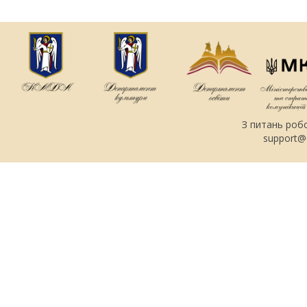
З питань роб
support@