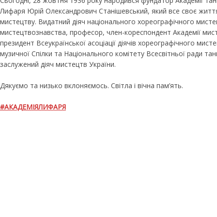
Сьогодні, 28 жовтня 1936 року народився фундатор Академії та
Лифаря Юрій Олександрович Станішевський, який все своє житт
мистецтву. Видатний діяч національного хореографічного мисте
мистецтвознавства, професор, член-кореспондент Академії мист
президент Всеукраїнської асоціації діячів хореографічного мист
музичної Спілки та Національного комітету Всесвітньої ради т
заслужений діяч мистецтв України.
Дякуємо та низько вклоняємось. Світла і вічна пам’ять.
#АКАДЕМІЯЛИФАРЯ